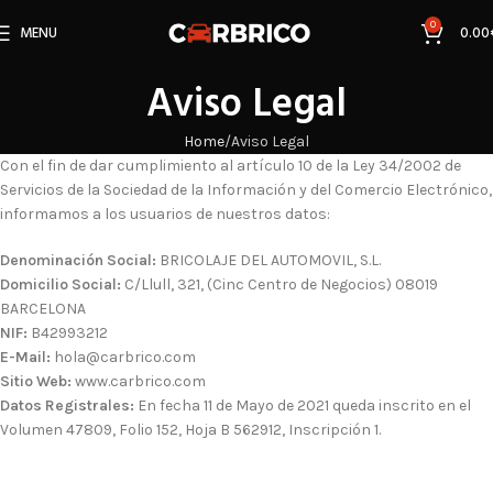
0
MENU
0.00
Aviso Legal
Home
Aviso Legal
Con el fin de dar cumplimiento al artículo 10 de la Ley 34/2002 de
Servicios de la Sociedad de la Información y del Comercio Electrónico,
informamos a los usuarios de nuestros datos:
Denominación Social:
BRICOLAJE DEL AUTOMOVIL, S.L.
Domicilio Social:
C/Llull, 321, (Cinc Centro de Negocios) 08019
BARCELONA
NIF:
B42993212
E-Mail:
hola@carbrico.com
Sitio Web:
www.carbrico.com
Datos Registrales:
En fecha 11 de Mayo de 2021 queda inscrito en el
Volumen 47809, Folio 152, Hoja B 562912, Inscripción 1.