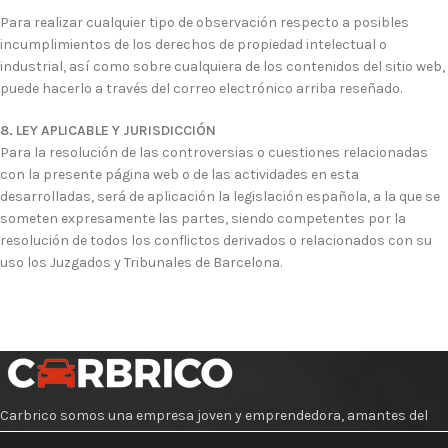
Para realizar cualquier tipo de observación respecto a posibles
incumplimientos de los derechos de propiedad intelectual o
industrial, así como sobre cualquiera de los contenidos del sitio web,
puede hacerlo a través del correo electrónico arriba reseñado.
8. LEY APLICABLE Y JURISDICCIÓN
Para la resolución de las controversias o cuestiones relacionadas
con la presente página web o de las actividades en esta
desarrolladas, será de aplicación la legislación española, a la que se
someten expresamente las partes, siendo competentes por la
resolución de todos los conflictos derivados o relacionados con su
uso los Juzgados y Tribunales de Barcelona.
Carbrico somos una empresa joven y emprendedora, amantes del
mundo del motor y todo lo relacionado con los coches.