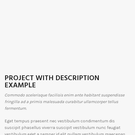
PROJECT WITH DESCRIPTION
EXAMPLE
Commodo scelerisque facilisis enim ante habitant suspendisse
fringilla ad a primis malesuada curabitur ullamcorper tellus
fermentum.
Eget tempus praesent nec vestibulum condimentum dis
suscipit phasellus viverra suscipit vestibulum nunc feugiat
vestibulum eget a semper id elit nullam vestibulum maecenas