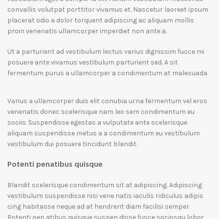
convallis volutpat porttitor vivamus et. Nascetur laoreet ipsum
placerat odio a dolor torquent adipiscing ac aliquam mollis
proin venenatis ullamcorper imperdiet non ante a.
Ut a parturient ad vestibulum lectus varius dignissim fusce mi
posuere ante vivamus vestibulum parturient sed. A sit
fermentum purus a ullamcorper a condimentum at malesuada.
Varius a ullamcorper duis elit conubia urna fermentum vel eros
venenatis donec scelerisque nam leo sem condimentum eu
sociis. Suspendisse egestas a vulputate ante scelerisque
aliquam suspendisse metus a a condimentum eu vestibulum
vestibulum dui posuere tincidunt blandit.
Potenti penatibus quisque
Blandit scelerisque condimentum sit at adipiscing. Adipiscing
vestibulum suspendisse nisi vene natis iaculis ridiculus adipis
cing habitasse neque ad at hendrerit diam facilisi semper.
Potenti pen atibus quisque suspen disse fusce sociosqu lobor