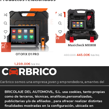
-7%
Maxicheck MX808
OTOFIX D1 PRO
445.00
€
480.00
€
Iva Inc.
1,239.00
€
Iva Inc.
Carbrico somos una empresa joven y emprendedora, amantes del
mundo del motor y todo lo relacionado con los coches.
BRICOLAJE DEL AUTOMOVIL, S.L. usa cookies, tanto propias
como de terceros, técnicas, analíticas,personalizadas,
E-mail:hola@carbrico.com
publicitarias y/o de afiliados , para ofrecer realizar distintas
finalidades mostradas en la configuración, ubicada en