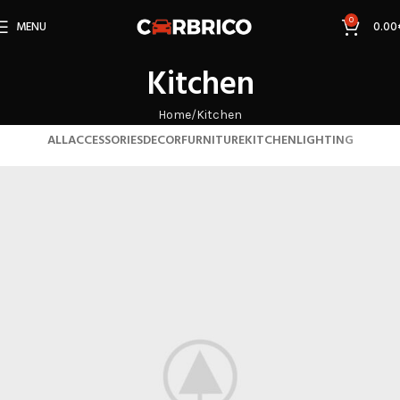
0
MENU
0.00
Kitchen
Home
Kitchen
ALL
ACCESSORIES
DECOR
FURNITURE
KITCHEN
LIGHTING