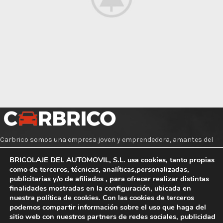
Leo uteu ullamcorper
Kitchen
Carbrico somos una empresa joven y emprendedora, amantes del
mundo del motor y todo lo relacionado con los coches.
BRICOLAJE DEL AUTOMOVIL, S.L. usa cookies, tanto propias
como de terceros, técnicas, analíticas,personalizadas,
E-mail:hola@carbrico.com
publicitarias y/o de afiliados , para ofrecer realizar distintas
finalidades mostradas en la configuración, ubicada en
INFORMACIÓ
nuestra política de cookies. Con las cookies de terceros
podemos compartir información sobre el uso que haga del
sitio web con nuestros partners de redes sociales, publicidad
Avíso Legal